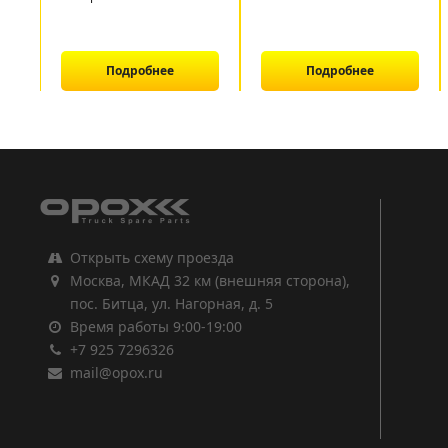
Подробнее
Подробнее
1
2
3
Открыть схему проезда
Москва, МКАД 32 км (внешняя сторона),
пос. Битца, ул. Нагорная, д. 5
Время работы 9:00-19:00
+7 925 7296326
mail@opox.ru