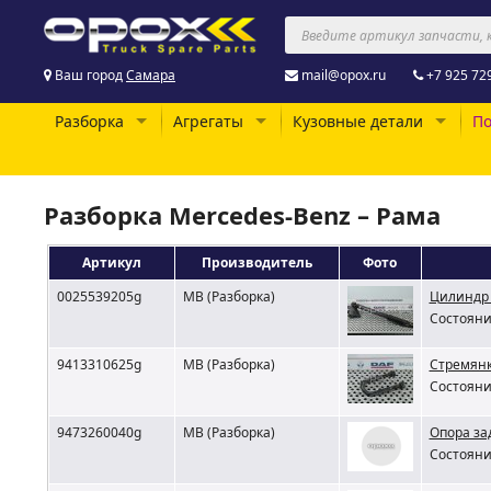
Ваш город
Самара
mail@opox.ru
+7 925 72
Разборка
Агрегаты
Кузовные детали
По
Разборка Mercedes-Benz – Рама
Артикул
Производитель
Фото
0025539205g
MB (Разборка)
Цилиндр 
Состояни
9413310625g
MB (Разборка)
Стремянк
Состояни
9473260040g
MB (Разборка)
Опора за
Состояни