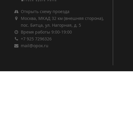
Открыть схему проезда
Москва, МКАД 32 км (внешняя сторона),
пос. Битца, ул. Нагорная, д. 5
Время работы 9:00-19:00
+7 925 7296326
mail@opox.ru