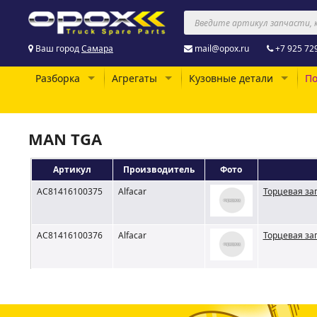
Ваш город
Самара
mail@opox.ru
+7 925 72
Разборка
Агрегаты
Кузовные детали
По
MAN TGA
Артикул
Производитель
Фото
AC81416100375
Alfacar
Торцевая за
AC81416100376
Alfacar
Торцевая за