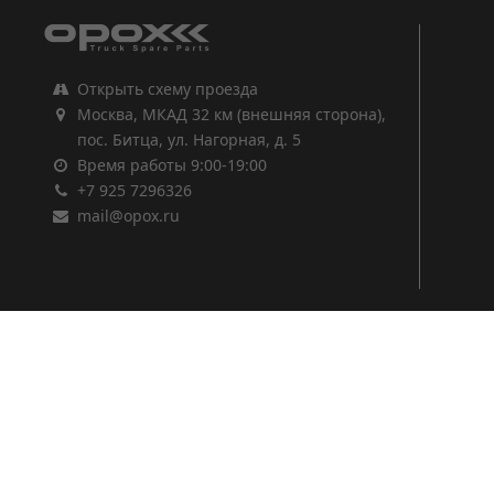
Открыть схему проезда
Москва, МКАД 32 км (внешняя сторона),
пос. Битца, ул. Нагорная, д. 5
Время работы 9:00-19:00
+7 925 7296326
mail@opox.ru