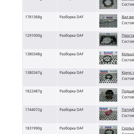
Состоя
1781368g
Разборка DAF
Вал ви
Состоя
1291000g
Разборка DAF
Проста
Состоя
1380348g
Разборка DAF
Кольцо
Состоя
1380347g
Разборка DAF
Конус 
Состоя
1822487g
Разборка DAF
Подши
Состоя
1744072g
Разборка DAF
Патруб
Состоя
1831990g
Разборка DAF
Скольз