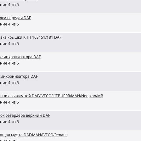
ние 4 из 5
лки передач DAF
ние 4 из 5
вка крышки КПП 16S151/181 DAF
ние 4 из 5
 синхронизатора DAF
ние 4 из 5
синхронизатора DAF
ние 4 из 5
пник выжимной DAF/IVECO/LIEBHERR/MAN/Neoplan/MB
ние 4 из 5
ок ретардера верхний DAF
ние 4 из 5
ящая муфта DAF/MAN/IVECO/Renault