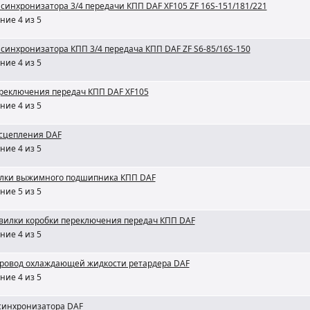
синхронизатора 3/4 передачи КПП DAF XF105 ZF 16S-151/181/221
ние 4 из 5
синхронизатора КПП 3/4 передача КПП DAF ZF S6-85/16S-150
ние 4 из 5
реключения передач КПП DAF XF105
ние 4 из 5
сцепления DAF
ние 4 из 5
илки выжимного подшипника КПП DAF
ние 5 из 5
вилки коробки переключения передач КПП DAF
ние 4 из 5
ровод охлаждающей жидкости ретардера DAF
ние 4 из 5
синхронизатора DAF