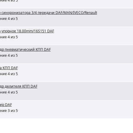
ние 4 из 5
 синхронизатора 3/4 передачи DAF/MAN/IVECO/Renault
ние 4 из 5
 упорное 18.00mm/16S151 DAF
ние 4 из 5
др пневматический КПП DAF
ние 4 из 5
а КПП DAF
ние 4 из 5
др делителя КПП DAF
ние 4 из 5
ер DAF
ние 3 из 5