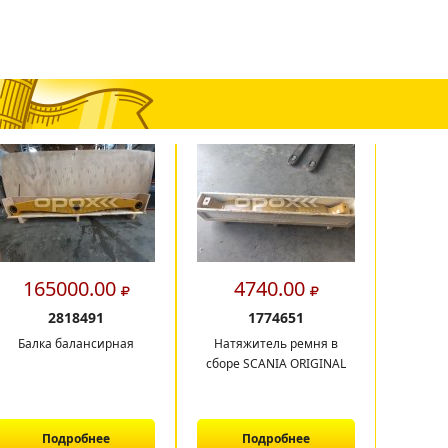
165000.00
4740.00
11
2818491
1774651
Балка балансирная
Натяжитель ремня в
Рама 
сборе SCANIA ORIGINAL
экскава
CAT 422,
Подробнее
Подробнее