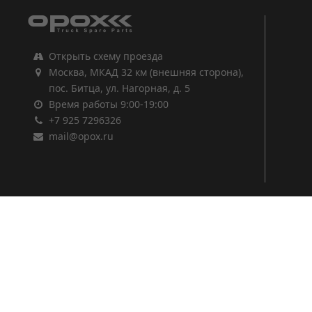
Открыть схему проезда
Москва, МКАД 32 км (внешняя сторона),
пос. Битца, ул. Нагорная, д. 5
Время работы 9:00-19:00
+7 925 7296326
mail@opox.ru