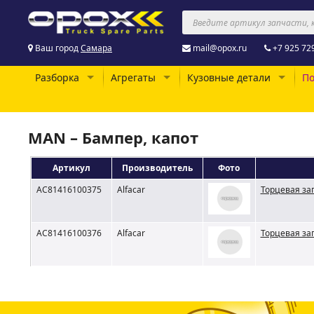
Ваш город
Самара
mail@opox.ru
+7 925 72
Разборка
Агрегаты
Кузовные детали
По
MAN – Бампер, капот
Артикул
Производитель
Фото
AC81416100375
Alfacar
Торцевая за
AC81416100376
Alfacar
Торцевая за