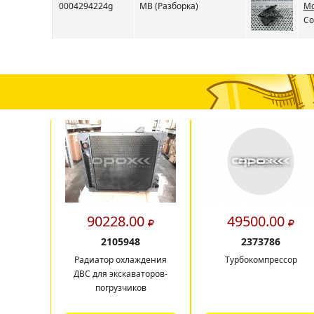
0004294224g
MB (Разборка)
Мо
Со
90228.00
49500.00
2105948
2373786
Радиатор охлаждения
Турбокомпрессор
ДВС для экскаваторов-
погрузчиков