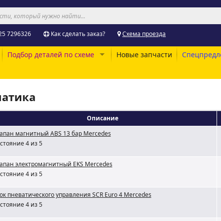
25 7296326
Как сделать заказ?
Схема проезда
Подбор деталей по схеме
Новые запчасти
Спецпредл
матика
Описание
апан магнитный ABS 13 бар Mercedes
стояние 4 из 5
апан электромагнитный EKS Mercedes
стояние 4 из 5
ок пневатического управления SCR Euro 4 Mercedes
стояние 4 из 5