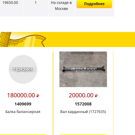
19650.00
1
На складе
в
Подробнее
Москве
180000.00
20000.00
4
1409699
1572008
Балка балансирная
Вал карданный (1727635)
Сек
охла
б