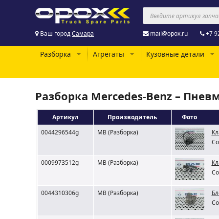
Ваш город
Самара
mail@opox.ru
+7 9
Разборка
Агрегаты
Кузовные детали
Разборка Mercedes-Benz – Пнев
Артикул
Производитель
Фото
0044296544g
MB (Разборка)
Кл
Со
0009973512g
MB (Разборка)
Кл
Со
0044310306g
MB (Разборка)
Бл
Со