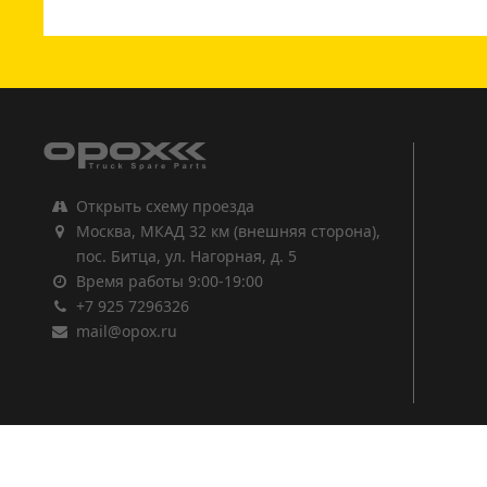
1
2
3
Открыть схему проезда
Москва, МКАД 32 км (внешняя сторона),
пос. Битца, ул. Нагорная, д. 5
Время работы 9:00-19:00
+7 925 7296326
mail@opox.ru