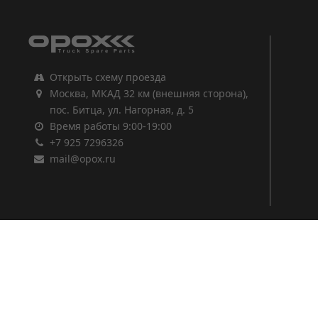
Открыть схему проезда
Москва, МКАД 32 км (внешняя сторона),
пос. Битца, ул. Нагорная, д. 5
Время работы 9:00-19:00
+7 925 7296326
mail@opox.ru