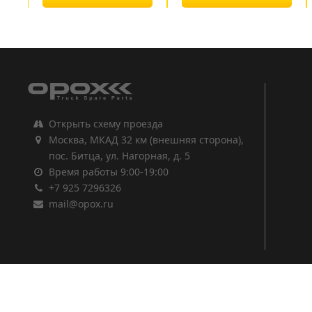
1
2
3
Открыть схему проезда
Москва, МКАД 32 км (внешняя сторона),
пос. Битца, ул. Нагорная, д. 5
Время работы 9:00-19:00
+7 925 7296326
mail@opox.ru