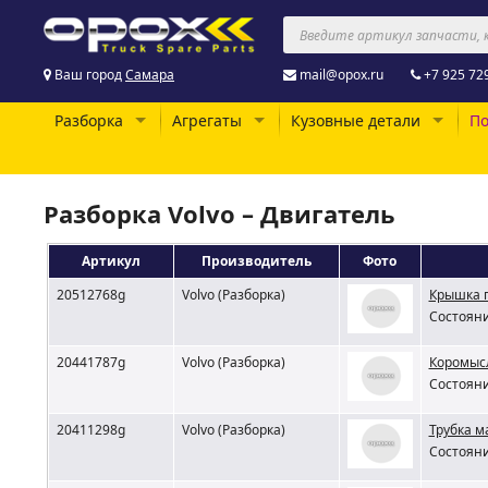
Ваш город
Самара
mail@opox.ru
+7 925 72
Разборка
Агрегаты
Кузовные детали
По
Разборка Volvo – Двигатель
Артикул
Производитель
Фото
20512768g
Volvo (Разборка)
Крышка п
Состояни
20441787g
Volvo (Разборка)
Коромысл
Состояни
20411298g
Volvo (Разборка)
Трубка м
Состояни